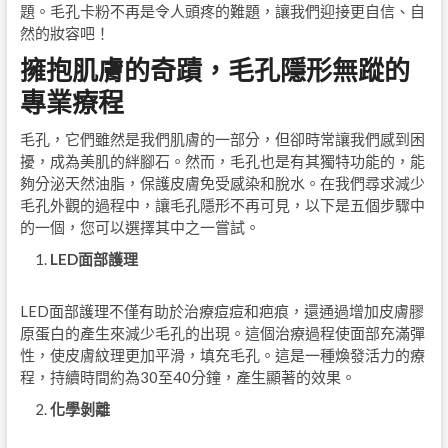
題。毛孔卡粉不再是令人頭疼的難題，讓我們迎接更自信、自
然的妝容吧！
擁抱肌膚的奇蹟，毛孔隱形無蹤的
專業療程
毛孔，它們雖然是我們肌膚的一部分，但卻時常讓我們感到困
擾，成為美肌的絆腳石。然而，毛孔也是有其獨特功能的，能
夠分泌天然油脂，保護皮膚免受感染和脫水。在我們尋求減少
毛孔外觀的過程中，讓毛孔隱形不再可見，以下是五個步驟中
的一個，您可以選擇其中之一嘗試。
LED
面部護理
LED面部護理不僅有助於治療痘痘和疤痕，還通過增加皮膚膠
原蛋白的產生來減少毛孔的出現。這個治療過程使面部充滿彈
性，使皮膚紋理更加平滑，填充毛孔。這是一種煥發活力的療
程，持續時間約為30至40分鐘，產生顯著的效果。
化學剝離