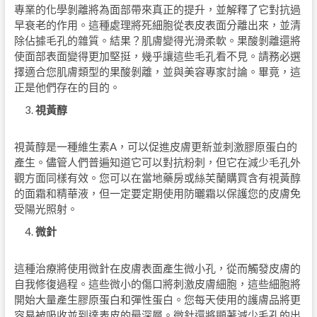
專業的化學剝離將為面部帶來真正的提升，並解釋了它對抗過
早衰老的作用。這種處理將死細胞從表皮表面分離出來，並清
除佔據毛孔的雜質。結果？肌膚變得光滑柔軟。果酸剝離還將
使面部表面變得更加堅挺，幾乎讓這些毛孔看不見。請務必選
擇適合您肌膚類型的果酸剝離，並與美容專家討論。畢竟，這
正是他們存在的目的。
視黃醇
視黃醇是一種維生素A，可以促進皮膚更新並刺激膠原蛋白的
產生。儘管人們普遍知道它可以對抗粉刺，但它在減少毛孔外
觀方面同樣有效。您可以在當地藥房或絲芙蘭購買含有視黃醇
的面霜和精華液，但一定要定期使用防曬霜以保護您的皮膚免
受陽光照射。
微針
這種治療將使用微針在皮膚表面產生微小孔，從而觸發皮膚的
自我修復過程。這些微小的傷口將刺激皮膚細胞，這些細胞將
開始大量產生膠原蛋白和彈性蛋白。您每天使用的護膚品將更
容易被吸收並到達表皮的最深層。微針還將顯著減少毛孔的出