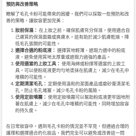
預防與改善策略
瞭解了毛孔卡粉可能帶來的困擾，我們可以採取一些預防和改
善的策略，讓妝容更加完美：
妝前保濕：
在上妝之前，確保肌膚充分保濕，使用適合自
己膚質的保濕面霜或爽膚水。這有助於減少肌膚乾燥，降
低毛孔張開的可能性。
選擇合適的粉底液：
選擇質地輕薄、遮瑕力適中的粉底
液，避免使用質地太厚重或遮瑕力過強的產品。
使用適當的上妝工具：
使用海綿或粉撲等適當的上妝工
具，可以使粉底液更均勻地塗抹在肌膚上，減少在毛孔中
堆積的可能性。
定期清潔毛孔：
定期使用溫和的潔面產品或磨砂膏清潔毛
孔，防止毛孔堵塞，減少毛孔卡粉的風險。
使用定妝噴霧：
使用定妝噴霧可以幫助粉底液更牢固地附
著在肌膚上，減少在毛孔中堆積的可能性，同時增加妝容
的持久度。
在日常妝容中，遇到毛孔卡粉的情況並不罕見，但通過合理的
護理和選擇適合的化妝品，我們完全可以避免或改善這一問