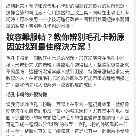
總結起來，預防和改善毛孔卡粉的關鍵在於良好的妝前保濕、
選擇合適的粉底液、使用適當的上妝工具，同時在出現毛孔卡
粉時，可以使用一些小技巧進行改善。讓我們共同迎接水潤細
緻的妝感，告別毛孔卡粉的困擾！
妝容難服帖？教你辨別毛孔卡粉原
因並找到最佳解決方案！
毛孔卡粉是一個妝容中常見的問題，形容粉底液在毛孔中堆
積，形成粉末狀的顆粒，導致毛孔顯得粗大，整體妝容看起來
不夠服帖。這種情況常常讓人感到困擾，特別是那些追求完美
妝感的人。在瞭解毛孔卡粉的外觀以及可能帶來的種種困擾之
前，讓我們先深入瞭解這一妝容瑕疵的成因。
毛孔卡粉的外觀特徵
當我們談論毛孔卡粉時，實際上在形容一種視覺效果，就好像
粉底液在肌膚表面形成了微小的粉末顆粒，尤其集中在毛孔周
圍。這些微小的粉末顆粒使得毛孔的位置變得更加顯眼，甚至
可能形成一種類似於“斑點”的效果。毛孔卡粉的外觀看起來並
不平滑，整體妝容失去了細膩感，這是妝容中一個相當不受歡