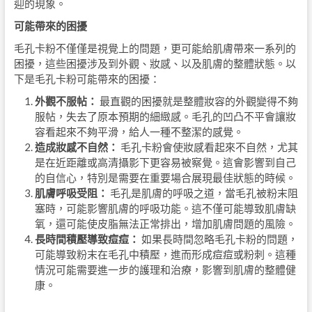
迎的現象。
可能帶來的困擾
毛孔卡粉不僅僅是視覺上的問題，更可能給肌膚帶來一系列的
困擾，這些困擾涉及到外觀、妝感、以及肌膚的整體狀態。以
下是毛孔卡粉可能帶來的困擾：
外觀不服帖：
最直觀的困擾就是整體妝容的外觀變得不夠
服帖，失去了原本預期的細緻感。毛孔的凹凸不平會讓妝
容看起來不夠平滑，給人一種不整潔的感覺。
造成妝感不自然：
毛孔卡粉會使妝感看起來不自然，尤其
是在近距離或高清攝影下更容易被察覺。這會影響到自己
的自信心，特別是需要在重要場合展現最佳狀態的時候。
肌膚呼吸受阻：
毛孔是肌膚的呼吸之道，當毛孔被粉末阻
塞時，可能影響肌膚的呼吸功能。這不僅可能導致肌膚缺
氧，還可能使皮脂無法正常排出，增加肌膚問題的風險。
長時間積壓導致痘痘：
如果長時間忽略毛孔卡粉的問題，
可能導致粉末在毛孔中積壓，進而形成痘痘或粉刺。這種
情況可能需要進一步的護理和治療，影響到肌膚的整體健
康。