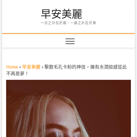
Skip
早安美麗
to
content
一日之計在於晨，一晨之計在於美
Home
»
早安美麗
»
擊散毛孔卡粉的神技，擁有水潤妝感從此
不再是夢！