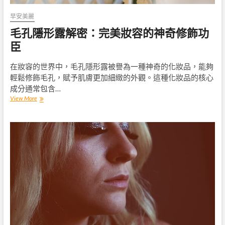
早安美麗
毛孔隱形露解密：完美妝容的神奇修飾功
臣
在妝容的世界中，毛孔隱形露被譽為一種神奇的化妝品，能夠
輕鬆修飾毛孔，賦予肌膚更加細緻的外觀。這種化妝品的核心
成分通常包含…
毛
View More
孔
隱
形
露
解
密：
完
美
妝
容
的
神
奇
修