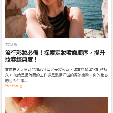
秘：
讓
你
的
妝
容
更
持
久
動
早安美麗
人
流行彩妝必備！探索定妝噴霧順序，提升
妝容經典度！
當你投入大量時間精心打造完美妝容時，你當然希望它能夠持
久。 無論是長時間的工作還是熱情洋溢的舞池夜晚，你的妝容
的耐久性都…
流
View More
行
彩
妝
必
備！
探