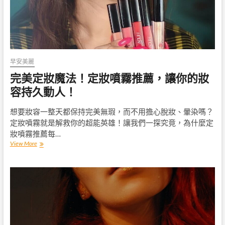
霜
讓
你
擁
有
絲
滑
早安美麗
細
緻
完美定妝魔法！定妝噴霧推薦，讓你的妝
的
容持久動人！
膚
質
想要妝容一整天都保持完美無瑕，而不用擔心脫妝、暈染嗎？
定妝噴霧就是解救你的超能英雄！讓我們一探究竟，為什麼定
妝噴霧推薦每…
完
View More
美
定
妝
魔
法！
定
妝
噴
霧