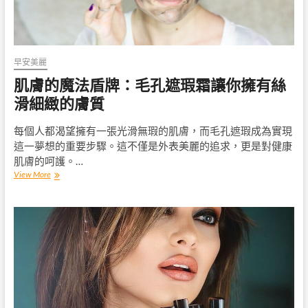
妝
感
從
此
不
早安美麗
再
肌膚的魔法盾牌：毛孔遮瑕霜讓你擁有絲
是
夢！
滑細緻的膚質
每個人都渴望擁有一張光滑無瑕的肌膚，而毛孔遮瑕成為實現
這一夢想的重要步驟。這不僅是外表美麗的追求，更是對健康
肌膚的呵護。…
肌
View More
膚
的
魔
法
盾
牌：
毛
孔
遮
瑕