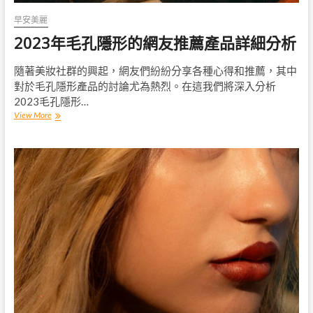
早安美麗
2023年毛孔隱形的網友推薦產品詳細分析
隨著美妝社群的興起，網友們紛紛分享各種心得和推薦，其中
對於毛孔隱形產品的討論尤為熱烈。在這我們將深入分析
2023毛孔隱形…
2023
View More
年
毛
孔
隱
形
的
網
友
推
薦
產
品
詳
細
分