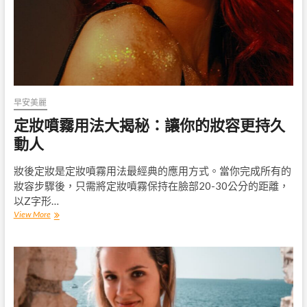
推
薦，
讓
你
的
妝
容
持
早安美麗
久
定妝噴霧用法大揭秘：讓你的妝容更持久
動
人！
動人
妝後定妝是定妝噴霧用法最經典的應用方式。當你完成所有的
妝容步驟後，只需將定妝噴霧保持在臉部20-30公分的距離，
以Z字形…
定
View More
妝
噴
霧
用
法
大
揭