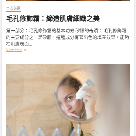
析
早安美麗
毛孔修飾霜：締造肌膚細緻之美
第一部分：毛孔修飾霜的基本功效 矽膠的奇蹟： 毛孔修飾霜
的主要成分之一是矽膠，這種成分有著出色的填充效果，能夠
在肌膚表面…
毛
View More
孔
修
飾
霜：
締
造
肌
膚
細
緻
之
美