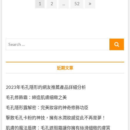
文
感
Page
Page
Page
Next
1
2
...
52
之
page
章
選：
保
導
濕
噴
覽
霧
的
Search
必
買
…
理
由
及
近期文章
正
確
用
法
2023年毛孔隱形的網友推薦產品詳細分析
毛孔修飾霜：締造肌膚細緻之美
毛孔隱形露解密：完美妝容的神奇修飾功臣
擊散毛孔卡粉的神技，擁有水潤妝感從此不再是夢！
肌膚的魔法盾牌：毛孔遮瑕霜讓你擁有絲滑細緻的膚質