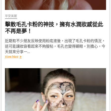
飾
功
臣
早安美麗
擊散毛孔卡粉的神技，擁有水潤妝感從此
不再是夢！
近期有不少朋友反映使用粉底液後，出現了毛孔卡粉的情況，
這可能讓妝容看起來不夠服帖，毛孔也變得顯眼。別擔心，今
天就來分享一…
擊
View More
散
毛
孔
卡
粉
的
神
技，
擁
有
水
潤