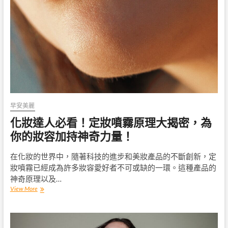
索
定
妝
噴
霧
順
序，
提
升
妝
容
早安美麗
經
典
化妝達人必看！定妝噴霧原理大揭密，為
度！
你的妝容加持神奇力量！
在化妝的世界中，隨著科技的進步和美妝產品的不斷創新，定
妝噴霧已經成為許多妝容愛好者不可或缺的一環。這種產品的
神奇原理以及…
化
View More
妝
達
人
必