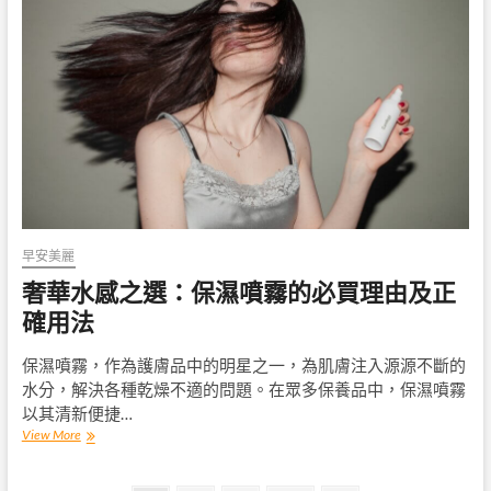
看！
定
妝
噴
霧
原
理
大
揭
密，
為
你
的
早安美麗
妝
奢華水感之選：保濕噴霧的必買理由及正
容
加
確用法
持
神
保濕噴霧，作為護膚品中的明星之一，為肌膚注入源源不斷的
奇
力
水分，解決各種乾燥不適的問題。在眾多保養品中，保濕噴霧
量！
以其清新便捷…
奢
View More
華
水