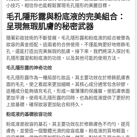
小技巧，相信你也能輕鬆實現毛孔隱形的美麗目標。
毛孔隱形露與粉底液的完美組合：
呈現無瑕肌膚的秘密武器
隨著彩妝技術的不斷發展，毛孔隱形露和粉底液的結合被譽為
妝容的黃金搭配。這兩者的合併使用，不僅能夠更好地修飾毛
孔，還能打造出完美無瑕的肌膚。接下來，我們將深入探討毛
孔隱形露混和粉底液的功效，以及其他可能的使用方法。
毛孔隱形露的神奇功效
毛孔隱形露作為一種局部化妝品，其主要功效在於修飾肌膚表
面的毛孔，使之看起來更加細緻。其核心成分通常包含矽膠，
這種成分能夠填充毛孔，形成一層薄薄的保護層，使肌膚表面
更加平滑。使用毛孔隱形露的同時，也為粉底液提供了更好的
上妝基礎，確保妝容更加貼合和持久。
粉底液的基礎妝容功效
粉底液是妝容的基石，其主要功效在於修飾膚色不均勻，提亮
膚色，並營造一個整體光滑的妝容底層。粉底液的質地輕盈，