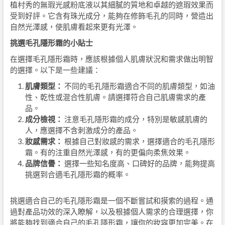
植村秀的無瑕光感粉底液以其細膩的質地和卓越的遮瑕效果而
受到好評。它含有珠光成分，能夠在修飾毛孔的同時，營造出
自然光澤感，使肌膚看起來更有光澤。
挑選毛孔隱形霜的小貼士
在選擇毛孔隱形霜時，應該根據個人肌膚狀況和需求做出明智
的選擇。以下是一些建議：
肌膚類型：
不同的毛孔隱形霜適合不同的肌膚類型，如油
性、乾性或混合性肌膚。請選擇符合自己肌膚需求的產
品。
成分檢視：
注意毛孔隱形霜的成分，特別是敏感肌膚的
人，應選擇不含刺激成分的產品。
妝感需求：
根據自己對妝感的需求，選擇適合的毛孔隱形
霜。有的注重自然光澤感，有的更偏向柔焦效果。
品牌信譽：
選擇一些知名度高、口碑好的品牌，能夠提高
挑選到合適毛孔隱形霜的概率。
挑選適合自己的毛孔隱形霜是一個不斷嘗試和摸索的過程。通
過對產品功效的深入瞭解，以及根據個人需求的合理選擇，你
將能夠找到適合自己的毛孔隱形霜，讓你的妝容更加完美。在