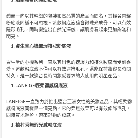
嬌蘭一向以其精緻的包裝和高品質的產品而聞名，其輕奢閃耀
粉底液同樣不可忽視。這款粉底液蘊含微珠光成分，可以有效
隱形毛孔，同時營造出自然光澤感，讓肌膚看起來更加飽滿和
明亮。
資生堂心機無瑕持妝粉底液
資生堂的心機系列一直以其出色的遮瑕力和持久妝感而受到喜
愛。這款粉底液不僅可以有效遮掩毛孔，還能保持妝容長時間
持久，是一款適合長時間妝感要求的人使用的明星產品。
LANEIGE
輕柔霧感粉底液
LANEIGE一直致力於推出適合亞洲女性的美妝產品，其輕柔霧
感粉底液同樣是一個亮點。它的柔焦效果可以有效修飾毛孔，
同時質地輕盈，帶來舒適的妝感。
植村秀無瑕光感粉底液