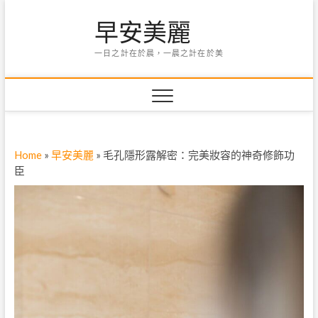
Skip
早安美麗
to
content
一日之計在於晨，一晨之計在於美
Home
»
早安美麗
»
毛孔隱形露解密：完美妝容的神奇修飾功
臣