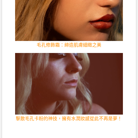
毛孔修飾霜：締造肌膚細緻之美
擊散毛孔卡粉的神技，擁有水潤妝感從此不再是夢！