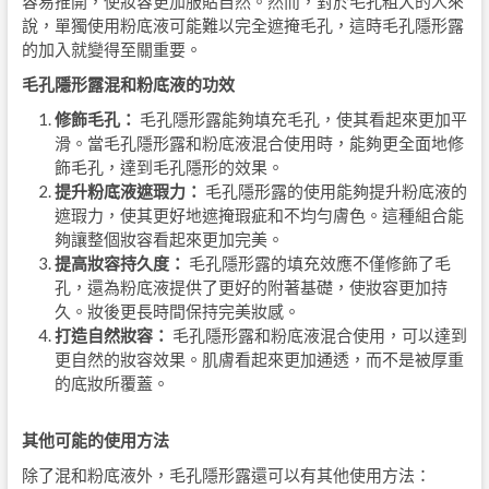
容易推開，使妝容更加服貼自然。然而，對於毛孔粗大的人來
說，單獨使用粉底液可能難以完全遮掩毛孔，這時毛孔隱形露
的加入就變得至關重要。
毛孔隱形露混和粉底液的功效
修飾毛孔：
毛孔隱形露能夠填充毛孔，使其看起來更加平
滑。當毛孔隱形露和粉底液混合使用時，能夠更全面地修
飾毛孔，達到毛孔隱形的效果。
提升粉底液遮瑕力：
毛孔隱形露的使用能夠提升粉底液的
遮瑕力，使其更好地遮掩瑕疵和不均勻膚色。這種組合能
夠讓整個妝容看起來更加完美。
提高妝容持久度：
毛孔隱形露的填充效應不僅修飾了毛
孔，還為粉底液提供了更好的附著基礎，使妝容更加持
久。妝後更長時間保持完美妝感。
打造自然妝容：
毛孔隱形露和粉底液混合使用，可以達到
更自然的妝容效果。肌膚看起來更加通透，而不是被厚重
的底妝所覆蓋。
其他可能的使用方法
除了混和粉底液外，毛孔隱形露還可以有其他使用方法：