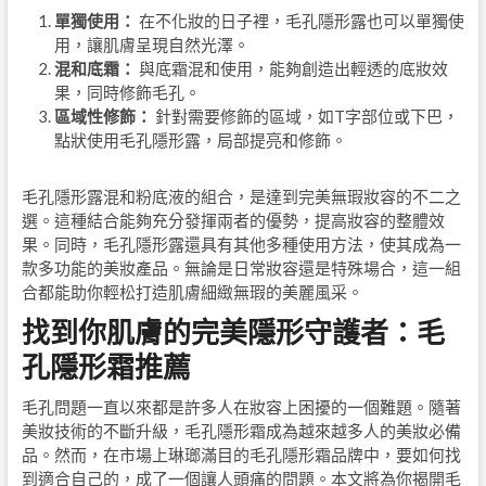
單獨使用：
在不化妝的日子裡，毛孔隱形露也可以單獨使
用，讓肌膚呈現自然光澤。
混和底霜：
與底霜混和使用，能夠創造出輕透的底妝效
果，同時修飾毛孔。
區域性修飾：
針對需要修飾的區域，如T字部位或下巴，
點狀使用毛孔隱形露，局部提亮和修飾。
毛孔隱形露混和粉底液的組合，是達到完美無瑕妝容的不二之
選。這種結合能夠充分發揮兩者的優勢，提高妝容的整體效
果。同時，毛孔隱形露還具有其他多種使用方法，使其成為一
款多功能的美妝產品。無論是日常妝容還是特殊場合，這一組
合都能助你輕松打造肌膚細緻無瑕的美麗風采。
找到你肌膚的完美隱形守護者：毛
孔隱形霜推薦
毛孔問題一直以來都是許多人在妝容上困擾的一個難題。隨著
美妝技術的不斷升級，毛孔隱形霜成為越來越多人的美妝必備
品。然而，在市場上琳瑯滿目的毛孔隱形霜品牌中，要如何找
到適合自己的，成了一個讓人頭痛的問題。本文將為你揭開毛