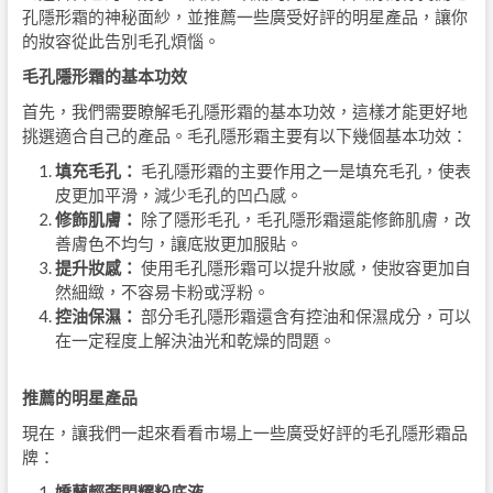
孔隱形霜的神秘面紗，並推薦一些廣受好評的明星產品，讓你
的妝容從此告別毛孔煩惱。
毛孔隱形霜的基本功效
首先，我們需要瞭解毛孔隱形霜的基本功效，這樣才能更好地
挑選適合自己的產品。毛孔隱形霜主要有以下幾個基本功效：
填充毛孔：
毛孔隱形霜的主要作用之一是填充毛孔，使表
皮更加平滑，減少毛孔的凹凸感。
修飾肌膚：
除了隱形毛孔，毛孔隱形霜還能修飾肌膚，改
善膚色不均勻，讓底妝更加服貼。
提升妝感：
使用毛孔隱形霜可以提升妝感，使妝容更加自
然細緻，不容易卡粉或浮粉。
控油保濕：
部分毛孔隱形霜還含有控油和保濕成分，可以
在一定程度上解決油光和乾燥的問題。
推薦的明星產品
現在，讓我們一起來看看市場上一些廣受好評的毛孔隱形霜品
牌：
嬌蘭輕奢閃耀粉底液