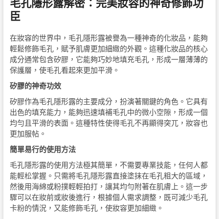
毛孔隱形露解密：完美妝容的神奇修飾功
臣
在妝容的世界中，毛孔隱形露被譽為一種神奇的化妝品，能夠
輕鬆修飾毛孔，賦予肌膚更加細緻的外觀。這種化妝品的核心
成分通常包含矽膠，它能夠巧妙地填充毛孔，形成一層薄薄的
保護層，使毛孔看起來更加平滑。
矽膠的神奇功效
矽膠作為毛孔隱形露的主要成分，扮演著關鍵的角色。它具有
出色的填充能力，能夠迅速填補毛孔中的微小空隙，形成一個
均勻且平滑的表面。這種特性使得毛孔不再顯得突兀，妝容也
更加服帖。
簡單易行的使用方法
毛孔隱形露的使用方法極其簡單，不需要專業技能，任何人都
能輕松掌握。只需將毛孔隱形露直接塗抹在毛孔粗大的區域，
然後用海綿或粉撲輕輕拍打，讓其均勻附著在肌膚上。這一步
驟可以在妝前或妝後進行，根據個人需求調整，既可減少毛孔
卡粉的情況，又能修飾毛孔，使妝容更加細緻。