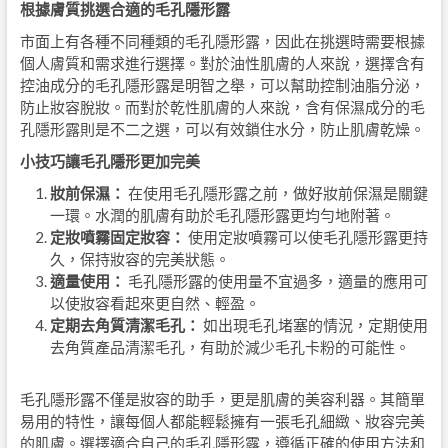
根據膚質挑選合適的毛孔隱形露
市面上有各種不同種類的毛孔隱形露，因此在挑選時需要根據
個人膚質和需求進行選擇。對於油性肌膚的人來說，選擇含有
控油成分的毛孔隱形露是明智之舉，可以幫助控制油脂分泌，
防止妝容脫妝。而對於乾性肌膚的人來說，含有保濕成分的毛
孔隱形露則是不二之選，可以有效鎖住水分，防止肌膚乾燥。
小技巧讓毛孔隱形更加完美
妝前保濕：
在使用毛孔隱形露之前，做好妝前保濕是關鍵
一環。水潤的肌膚有助於毛孔隱形露更均勻地附著。
定妝噴霧固定妝容：
使用定妝噴霧可以使毛孔隱形露更持
久，保持妝容的完美狀態。
適量使用：
毛孔隱形露的使用量不宜過多，適量的應用可
以使妝容看起來更自然、輕盈。
定期去角質清潔毛孔：
如出現毛孔堵塞的情況，定期使用
去角質產品清潔毛孔，有助於減少毛孔卡粉的可能性。
毛孔隱形露不僅是妝容的助手，更是肌膚的美容利器。其簡單
易用的特性，讓每個人都能輕鬆擁有一張毛孔細緻、妝容完美
的肌膚。選擇適合自己的毛孔隱形露，遵循正確的使用方法和