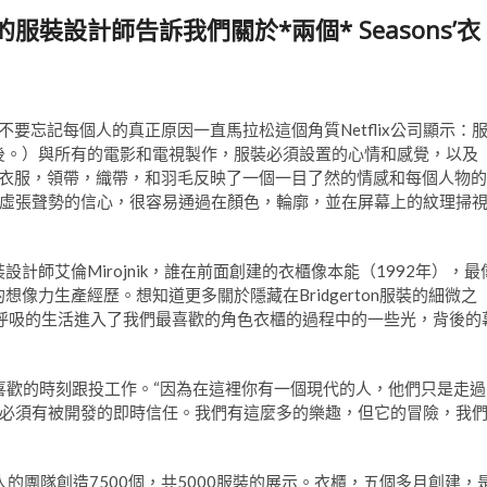
erton的服裝設計師告訴我們關於*兩個* Seasons’衣
們不要忘記每個人的真正原因一直馬拉松這個角質Netflix公司顯示：
後。）與所有的電影和電視製作，服裝必須設置的心情和感覺，以及
。每件衣服，領帶，織帶，和羽毛反映了一個一目了然的情感和每個人物的
虛張聲勢的信心，很容易通過在顏色，輪廓，並在屏幕上的紋理掃
計師艾倫Mirojnik，誰在前面創建的衣櫃像本能（1992年），最
像力生產經歷。想知道更多關於隱藏在Bridgerton服裝的細微之
，問她擺脫對呼吸的生活進入了我們最喜歡的角色衣櫃的過程中的一些光，背後的
問她最喜歡的時刻跟投工作。“因為在這裡你有一個現代的人，他們只是走過
必須有被開發的即時信任。我們有這麼多的樂趣，但它的冒險，我
38人的團隊創造7500個，共5000服裝的展示。衣櫃，五個多月創建，