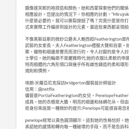
鏡像達芙妮的袍捏造和顏色，她和西蒙探索他們的關係
相應設計。您提出的情況下，你相應的計劃，”Miroj
什麼是必要的。我可以撕裂按鈕了嗎？究竟什麼是你打
式來實際工作編排到設計的元素，當這些東西都呈現給
不像黑斯廷斯的微妙公爵夫人鮑西婭Featheringt
武裝的女家長，夫人Featherington禮服大聲和自豪
案，織物和褶邊是響亮而流行的，令人討厭的是令人討
士學位。她的輪廓不是麗雅時代;她的衣服比柔軟的帝
特而粗體的六角形領口與幾乎所有雌性鑄造的柔和環形的領
規則和慣例。
埃朗·米羅亞尼克採訪bridgerton服裝設計師設計
信用：由netflix
儘管是PortiaFeatherington的女兒，PenelopeF
成員，她的衣櫥是大膽，明亮的褶邊和絲綢花朵，但由
密身份來說是一種微妙的提示;Penelope可能很容易忽
penelope經常以黃色圓頂顯示，這對她的性格恰
承認她的感情和轉向每一種破壞的手段，而不是告訴科