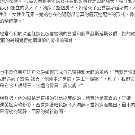
她的衣櫃。“很高興看到老年婦女在這個故事裡是如此強大，獨立和
個非常強大和獨立的女人了，她跑了整個房子，她帶來了公爵黑斯廷斯的，
個男性化，女性化元素。她的存在的陽剛部分真的需要她配件的形式，像
的精確度。“
經常有利於深酒紅調色板信號她的喜愛和對準赫斯廷斯公爵。她的
禮服的高領覺得她鋼鐵般的脊椎的延伸。
也不奇怪黑斯廷斯公爵如何形成自己獨特和大膽的風格。“西蒙是個
從目前我們遇到了雷傑-讓頁，他剛走進房間，穿上一條褲子，靴子，我們嘗
是它它！很簡單，它適合像第二層皮膚。“
張聲勢。他的風格是直接的對比達芙妮的：儘管她是無辜的，正確
達芙妮穿軟粉彩，西蒙穿著暗色調令人陶醉。當她穿著飄出，最小
是傳統的嫻靜，西蒙的襯衫敞開。