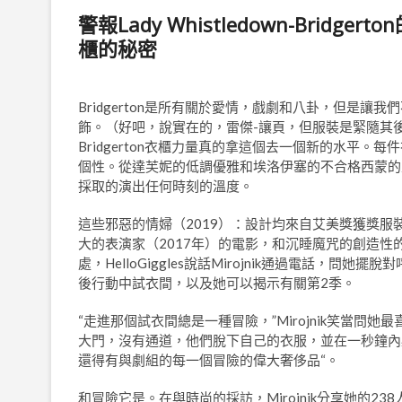
警報Lady Whistledown-Bridg
櫃的秘密
Bridgerton是所有關於愛情，戲劇和八卦，但是讓我
飾。（好吧，說實在的，雷傑-讓頁，但服裝是緊隨其
Bridgerton衣櫃力量真的拿這個去一個新的水平
個性。從達芙妮的低調優雅和埃洛伊塞的不合格西蒙的
採取的演出任何時刻的溫度。
這些邪惡的情婦（2019）：設計均來自艾美獎獲獎服裝設
大的表演家（2017年）的電影，和沉睡魔咒的創造性的想
處，HelloGiggles說話Mirojnik通過電話
後行動中試衣間，以及她可以揭示有關第2季。
“走進那個試衣間總是一種冒險，”Mirojnik笑當
大門，沒有通道，他們脫下自己的衣服，並在一秒鐘內
還得有與劇組的每一個冒險的偉大奢侈品“。
和冒險它是。在與時尚的採訪，Mirojnik分享她的2