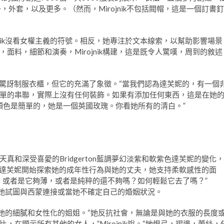
外套，以及更多。（然而，Mirojnik不包括閥帽，這是一個訂書釘
jnik沒看女權主義的符號。相反，她專注於文本線索，以幫助影響場景
面料，細節和演奏，Mirojnik構建，這是既令人驚嘆，周到的敘述
個令人驚訝制服衣櫃，但它的充滿了象徵。“當我們認為達芙妮的，有一個
單的串聯，實際上沒有任何裝飾。如果有添加任何東西，這是在她
她的顏色是簡單的，她是一個英國玫瑰。你看她所有的清白。”
和深受喜愛的Bridgerton藍調夢幻淡紫和軟紫色達芙妮的變化，
色。當達芙妮開始探索她的成年性行為與她的丈夫，她支持柔軟感性的面
，或者是它夠薄，或者是純粹的還不夠嗎？如何輕鬆它去了嗎？”
，當她試圖與西蒙連接或當她不確定自己的婚姻狀況。
不像她的細膩和女性化的姐姐。“她反抗社會，無論是與她的衣服的長度
在顯示所有其他的女人，”Mirojnik說。“她恨弓，褶邊，蕾絲，