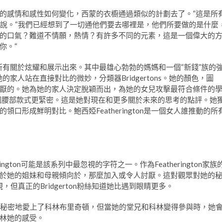
的感情和感性如何變化，西蒙的衣櫥通過類似的計劃去了。“這是所
nik說。“我們已經想到了一切通他們要去哪裡是，他們所要做的是什麼
的口氣？難道不情願，熱情？有許多不同的元素，這是一個偉大的
你。“
on是所有關於炫耀和展示出來。其中最雄心勃勃的媽媽和一個“新錢”族的
。她的家人站在直接對比的微妙，分類器Bridgertons。她的顏色，圖
厭的。她為她的家人決定脫穎而出，為她的女兒攻擊最符合條件的
國腰部款式更緊密。這是她對現在和更多關於未來的思考的點評。她
口形成鮮明對比。鮑西婭Featherington是一個女人誰推動的所
eatherington可能是該系列中最忽視的字符之一。作為Featherington家族
於她的姐妹和母親傾向於，那麼加入或令人討厭。這對觀眾對她的
視，但真正的Bridgerton粉絲知道她比遇到眼睛更多。
好。她秘密地愛上了科林布里奇頓，但當她的堂兄和科林變得參與時，她
林她的感受。