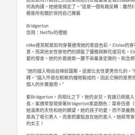
何為拘謹。她總是搞定了。”這是一個有趣反轉：雖然Eloi
櫥是所有關於保持自己掩蓋
Bridgerton
信用：Netflix的禮貌
nlike達芙妮是如何穿著通常她的家庭色彩，Eloi
意。而其他女性穿他們的頭髮了優雅與鮮花或羽毛，El
愛的僧舍。她的外套總是一塵不染量身定做的，和念想
“她的插入物由自條紋圖案，這是比女性更男性化的，”Miro
釋。“插入件是在較軟的織物製成的，因此它騎的是男性
個人的外賣服用。”
紫Bridgerton，而相比之下，她的女兒，有誰已
長，紫通常發現穿著Bridgerton家庭顏色：韋奇伍
她溫柔的天性和她的願望，她的孩子的愛，而不是義務
是為了吸引男人，而是把重點放在她的家人。她經常穿耳環
的女王！