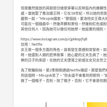
但是雖然施放的其餘部分總是穿著以反映弧內的連續性
感。當她娶了喬治國王時，它在18世紀，所以她的剪
趨勢一起，“Mirojnik國家。“那個說，夏洛特女
可能在一個插曲中，然後弄髒和害怕，然後粉紅色或粉
其他任何人，因為她可以做任何她想，她設置的規則。
https://www.instagram.com/p/cjphknpjfq8
信用：Netflix
女王是一個多方面的角色，容易發生普通和突發奇，如
時，她還對人類的悲慘故事：她心愛的丈夫生病了，她
樂的日子的承認，在她的丈夫墮落之前或在女兒去世之
為了欺騙粉絲，第2季剛剛通過Netflix確認。那麼
到這個時，Mirojnik笑了。“你永遠不會看到邦妮特
做了一個帽子，否則，除了帽子，否則，它不會是你期