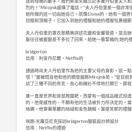
說到母親的數字，我們將是失職忘記多產丹伯里夫人和
烈的！”Mirojnik感嘆了電話。“夫人丹伯里是一
她所做的這一切由她自己。就像Eloise的，她有一
拐棍和頂帽子，它加入到她的禮服和她的禮服包裹細節
夫人丹伯里的罩衣是精美詳述花邊和金屬管道，並且她
髮往往被狠狠差不多拉了回來，給她一看緊縮的;她的
bridgerton
信用：利安丹尼爾，Netflix的
通過時尚夫人丹伯里作為他的主要父母的身影，這一點
氓！”當被問及他和他的開發服飾Mirojnik笑。“
試了三種不同的夾克，背心和襯衫不停地打開它，那就
誰一直是世界和背部周圍耙，西蒙有一個成品樣式但虛
的，他是感性的，不願有他的生活被外力所決定的。當
絲綢，他穿著華麗的絲絨和金色錦緞。當達芙妮的禮服
埃朗·米羅亞尼克採訪bridgerton服裝設計師設計
信用：Netflix的禮貌