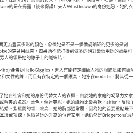
se的是在揭露（後來保護）夫人Whistledown的身份迷戀，她的衣
se的穿著更為豐富多彩的顏色，象徵她是不是一個循規蹈矩的更多的是創
oise的穿著用絲帶，如果她不能打擾到做多的絕對最低用她的頭髮可
男人的領帶她的脖子上的蝴蝶結。
jnik告訴HelloGiggles，進入有關特定細節人物的服飾是如何被
和女性的線，而且有在特定的一個護套，她穿在modiste，將其從一
經進入了她在社會和她的身份代替女人的衣櫃。由於她的家庭的凝聚力女家
德（或精美的瓷器）藍色。像達芙妮，她的織物比最柔軟，airier，反映
結婚。紫羅蘭的領口較高，她的胸部通常覆，因為她的首要重點是
或項鍊，象徵著她的升高的位置家用，她仍然是Bridgertons’城