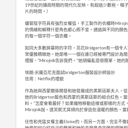
19世紀的攝政時期的現代化反映，有超過少數袍，帽子，
片的時間。）
儘管陰字符具有強烈女權弧，手工製作的衣櫃時Miro
的情緒和解釋什麼角色都心照不宣。通過與不同的顏色，
的每一個字符一個衣櫃。
如同大多數屏幕時的字符，芫花Bridgerton有一
常優雅精緻她。她是唯一一個在誰已經被專門設計為簡
禮服，”Mirojnik告訴我們。“她胡編亂造很簡單，
埃朗·米羅亞尼克面試bridgerton服裝設計師設計
信用：Netflix的禮貌
作為她與西蒙關係開發和她發展成的黑斯廷斯夫人，從天真
她的Bridgerton藍色和西蒙的黑斯廷斯的組合紅
料。“怎麼會看最好？如果織物移動這樣或那樣的方式
Mirojnik說。達芙妮尤其傾向於穿這些溫暖的顏色
任性和兇猛女權主義Eloise的，而另一方面，完全
她是如何介紹自己的簡單和她的衣服量身定做的煩躁相比，